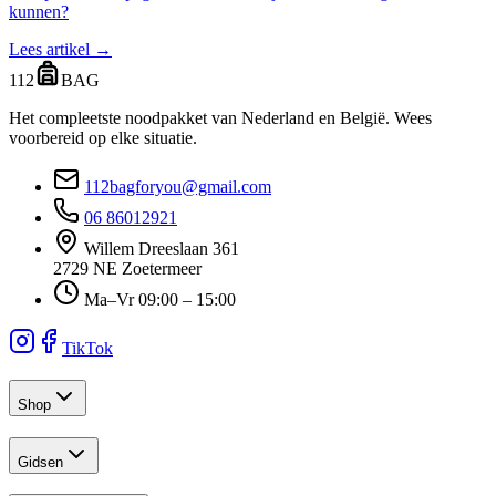
kunnen?
Lees artikel →
112
BAG
Het compleetste noodpakket van Nederland en België. Wees
voorbereid op elke situatie.
112bagforyou@gmail.com
06 86012921
Willem Dreeslaan 361
2729 NE Zoetermeer
Ma–Vr 09:00 – 15:00
TikTok
Shop
Gidsen