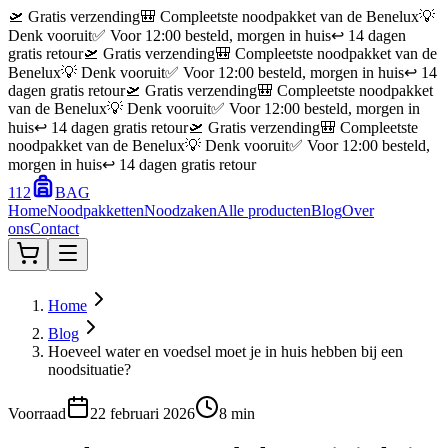
🛫 Gratis verzending
🎒 Compleetste noodpakket van de Benelux
💡
Denk vooruit
✅ Voor 12:00 besteld, morgen in huis
↩️ 14 dagen
gratis retour
🛫 Gratis verzending
🎒 Compleetste noodpakket van de
Benelux
💡 Denk vooruit
✅ Voor 12:00 besteld, morgen in huis
↩️ 14
dagen gratis retour
🛫 Gratis verzending
🎒 Compleetste noodpakket
van de Benelux
💡 Denk vooruit
✅ Voor 12:00 besteld, morgen in
huis
↩️ 14 dagen gratis retour
🛫 Gratis verzending
🎒 Compleetste
noodpakket van de Benelux
💡 Denk vooruit
✅ Voor 12:00 besteld,
morgen in huis
↩️ 14 dagen gratis retour
112
BAG
Home
Noodpakketten
Noodzaken
Alle producten
Blog
Over
ons
Contact
Home
Blog
Hoeveel water en voedsel moet je in huis hebben bij een
noodsituatie?
Voorraad
22 februari 2026
8 min