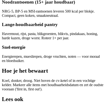
Noodrantsoenen (15+ jaar houdbaar)
NRG-5, BP-5 en MSI-rantsoenen leveren 500 kcal per blokje.
Compact, geen koken, smaakneutraal.
Lange-houdbaarheid pantry
Havermout, rijst, pasta, blikgroenten, blikvis, pindakaas, honing,
harde kazen, droge worst. Roteer 1× per jaar.
Snel-energie
Energierepen, mueslirepen, droge vruchten, noten — voor moraal
en bloedsuiker.
Hoe je het bewaart
Koel, donker, droog. Niet boven de cv-ketel of in een vochtige
kelder. Markeer alle items met houdbaarheidsdatum en zet de oudste
vooraan ('first in, first out').
Lees ook