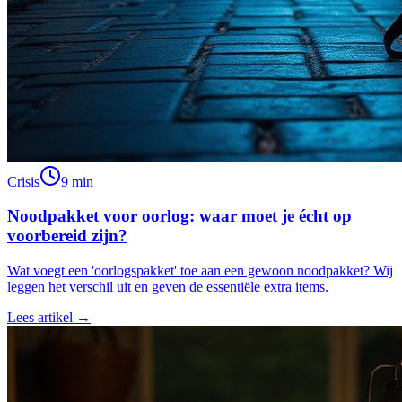
Crisis
9 min
Noodpakket voor oorlog: waar moet je écht op
voorbereid zijn?
Wat voegt een 'oorlogspakket' toe aan een gewoon noodpakket? Wij
leggen het verschil uit en geven de essentiële extra items.
Lees artikel →