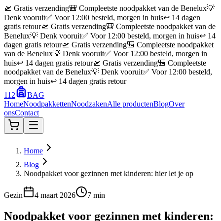
🛫 Gratis verzending
🎒 Compleetste noodpakket van de Benelux
💡
Denk vooruit
✅ Voor 12:00 besteld, morgen in huis
↩️ 14 dagen
gratis retour
🛫 Gratis verzending
🎒 Compleetste noodpakket van de
Benelux
💡 Denk vooruit
✅ Voor 12:00 besteld, morgen in huis
↩️ 14
dagen gratis retour
🛫 Gratis verzending
🎒 Compleetste noodpakket
van de Benelux
💡 Denk vooruit
✅ Voor 12:00 besteld, morgen in
huis
↩️ 14 dagen gratis retour
🛫 Gratis verzending
🎒 Compleetste
noodpakket van de Benelux
💡 Denk vooruit
✅ Voor 12:00 besteld,
morgen in huis
↩️ 14 dagen gratis retour
112
BAG
Home
Noodpakketten
Noodzaken
Alle producten
Blog
Over
ons
Contact
Home
Blog
Noodpakket voor gezinnen met kinderen: hier let je op
Gezin
4 maart 2026
7 min
Noodpakket voor gezinnen met kinderen: