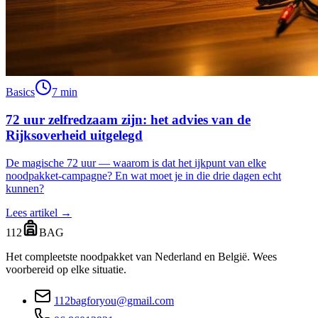
Basics
7 min
72 uur zelfredzaam zijn: het advies van de
Rijksoverheid uitgelegd
De magische 72 uur — waarom is dat het ijkpunt van elke
noodpakket-campagne? En wat moet je in die drie dagen echt
kunnen?
Lees artikel →
112
BAG
Het compleetste noodpakket van Nederland en België. Wees
voorbereid op elke situatie.
112bagforyou@gmail.com