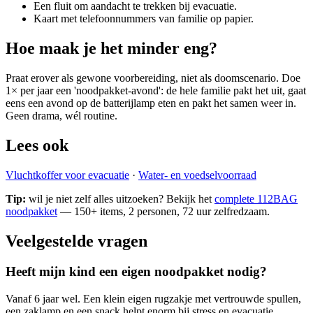
Een fluit om aandacht te trekken bij evacuatie.
Kaart met telefoonnummers van familie op papier.
Hoe maak je het minder eng?
Praat erover als gewone voorbereiding, niet als doomscenario. Doe
1× per jaar een 'noodpakket-avond': de hele familie pakt het uit, gaat
eens een avond op de batterijlamp eten en pakt het samen weer in.
Geen drama, wél routine.
Lees ook
Vluchtkoffer voor evacuatie
·
Water- en voedselvoorraad
Tip:
wil je niet zelf alles uitzoeken? Bekijk het
complete 112BAG
noodpakket
— 150+ items, 2 personen, 72 uur zelfredzaam.
Veelgestelde vragen
Heeft mijn kind een eigen noodpakket nodig?
Vanaf 6 jaar wel. Een klein eigen rugzakje met vertrouwde spullen,
een zaklamp en een snack helpt enorm bij stress en evacuatie.